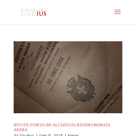
NUOVE FUNZIONI ALL’AEEGSI RIDENOMINATA
ARERA
da
Studius
|
Gen 8, 2018
|
News