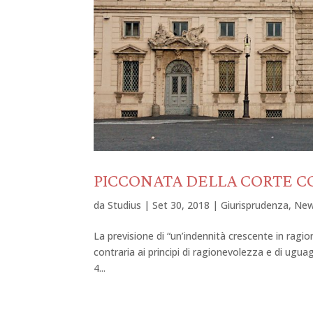
PICCONATA DELLA CORTE CO
da
Studius
|
Set 30, 2018
|
Giurisprudenza
,
Ne
La previsione di “un’indennità crescente in ragio
contraria ai principi di ragionevolezza e di uguagl
4...