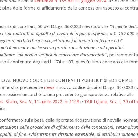
 materia
» e con la
sentenza n. 155 del 18 giugno 2024
la Sezione I del
iplina delle forme di affidamento delle concessioni rispetto ai contra
orma di cui all’art. 50 del D.Lgs. 36/2023 rilevando che “
A mente dell’
 i soli contratti di appalto di lavori di importo inferiore a €. 150.000 e
ingegneria, architettura e progettazione) di importo inferiore ad €.
to potrà avvenire anche senza previa consultazione e ad operatori
paltante, ma previa verifica di esperienze documentate
“, poi ramment
dato il contenuto degli artt. 174 e 187, quest’ultimo dedicato alle for
RIO AL NUOVO CODICE DEI CONTRATTI PUBBLICI” di EDITORIALE
ui a nostra precedente
news
il nuovo codice di cui al D.Lgs. 36/2023 
oncessioni ancorché taluna precedente giurisprudenza relativa alle
s. Stato, Sez. V, 11 aprile 2022, n. 1108
e
TAR Liguria, Sez. I, 29 ott
ile.
confermato sulla base della riportata ricostruzione di novella normat
entazione delle procedure di affidamento delle concessioni, senza alcu
 appalti, al fine, evidentemente ritenuto essenziale, di attribuire auton