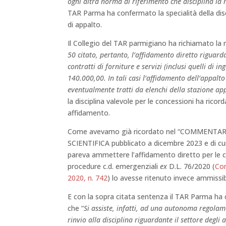
ogni altra norma di riferimento che disciplina la
TAR Parma ha confermato la specialità della disc
di appalto.
Il Collegio del TAR parmigiano ha richiamato la n
50 citato, pertanto, l’affidamento diretto riguarda
contratti di forniture e servizi (inclusi quelli di 
140.000,00. In tali casi l’affidamento dell’appal
eventualmente tratti da elenchi della stazione ap
la disciplina valevole per le concessioni ha ricor
affidamento.
Come avevamo già ricordato nel “COMMENTA
SCIENTIFICA pubblicato a dicembre 2023 e di c
pareva ammettere l’affidamento diretto per le c
procedure c.d. emergenziali
ex
D.L. 76/2020 (
Con
2020, n. 742
) lo avesse ritenuto invece ammissib
E con la sopra citata sentenza il TAR Parma ha 
che “
Si assiste, infatti, ad una autonoma regolam
rinvio alla disciplina riguardante il settore degli