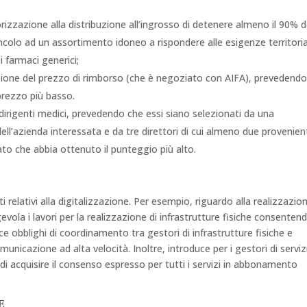
torizzazione alla distribuzione all’ingrosso di detenere almeno il 90% d
incolo ad un assortimento idoneo a rispondere alle esigenze territorial
i farmaci generici;
izione del prezzo di rimborso (che è negoziato con AIFA), prevedend
 prezzo più basso.
i dirigenti medici, prevedendo che essi siano selezionati da una
l’azienda interessata e da tre direttori di cui almeno due provenien
ato che abbia ottenuto il punteggio più alto.
 relativi alla digitalizzazione. Per esempio, riguardo alla realizzazion
ola i lavori per la realizzazione di infrastrutture fisiche consentend
ce obblighi di coordinamento tra gestori di infrastrutture fisiche e
omunicazione ad alta velocità. Inoltre, introduce per i gestori di servizi
di acquisire il consenso espresso per tutti i servizi in abbonamento
E