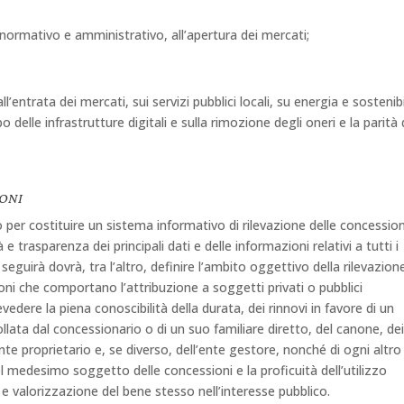
e normativo e amministrativo, all’apertura dei mercati;
ll’entrata dei mercati, sui servizi pubblici locali, su energia e sostenibi
o delle infrastrutture digitali e sulla rimozione degli oneri e la parità 
IONI
er costituire un sistema informativo di rilevazione delle concession
 trasparenza dei principali dati e delle informazioni relativi a tutti i
 seguirà dovrà, tra l’altro, definire l’ambito oggettivo della rilevazion
zioni che comportano l’attribuzione a soggetti privati o pubblici
revedere la piena conoscibilità della durata, dei rinnovi in favore di un
ata dal concessionario o di un suo familiare diretto, del canone, de
ente proprietario e, se diverso, dell’ente gestore, nonché di ogni altro
del medesimo soggetto delle concessioni e la proficuità dell’utilizzo
e valorizzazione del bene stesso nell’interesse pubblico.