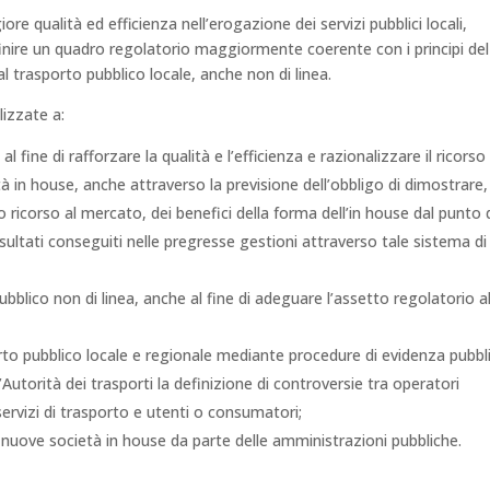
re qualità ed efficienza nell’erogazione dei servizi pubblici locali,
inire un quadro regolatorio maggiormente coerente con i principi del
l trasporto pubblico locale, anche non di linea.
lizzate a:
i, al fine di rafforzare la qualità e l’efficienza e razionalizzare il ricorso
età in house, anche attraverso la previsione dell’obbligo di dimostrare,
 ricorso al mercato, dei benefici della forma dell’in house dal punto 
 risultati conseguiti nelle pregresse gestioni attraverso tale sistema di
 pubblico non di linea, anche al fine di adeguare l’assetto regolatorio a
orto pubblico locale e regionale mediante procedure di evidenza pubbl
’Autorità dei trasporti la definizione di controversie tra operatori
servizi di trasporto e utenti o consumatori;
di nuove società in house da parte delle amministrazioni pubbliche.