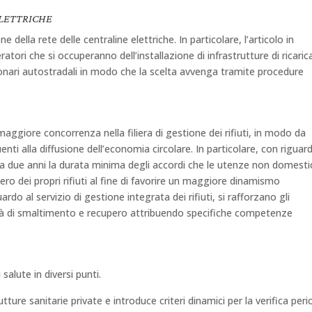
ELETTRICHE
e della rete delle centraline elettriche. In particolare, l’articolo in
ratori che si occuperanno dell’installazione di infrastrutture di ricaric
ssionari autostradali in modo che la scelta avvenga tramite procedure
aggiore concorrenza nella filiera di gestione dei rifiuti, in modo da
enti alla diffusione dell’economia circolare. In particolare, con riguar
 a due anni la durata minima degli accordi che le utenze non domest
pero dei propri rifiuti al fine di favorire un maggiore dinamismo
uardo al servizio di gestione integrata dei rifiuti, si rafforzano gli
ività di smaltimento e recupero attribuendo specifiche competenze
salute in diversi punti.
ture sanitarie private e introduce criteri dinamici per la verifica peri