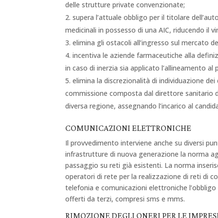
delle strutture private convenzionate;
supera l’attuale obbligo per il titolare dell’au
medicinali in possesso di una AIC, riducendo il v
elimina gli ostacoli all’ingresso sul mercato de
incentiva le aziende farmaceutiche alla defin
in caso di inerzia sia applicato l’allineamento al
elimina la discrezionalità di individuazione de
commissione composta dal direttore sanitario del
diversa regione, assegnando l’incarico al candid
COMUNICAZIONI ELETTRONICHE
Il provvedimento interviene anche su diversi punti
infrastrutture di nuova generazione la norma agev
passaggio su reti già esistenti. La norma inseris
operatori di rete per la realizzazione di reti di c
telefonia e comunicazioni elettroniche l’obbligo 
offerti da terzi, compresi sms e mms.
RIMOZIONE DEGLI ONERI PER LE IMPRES