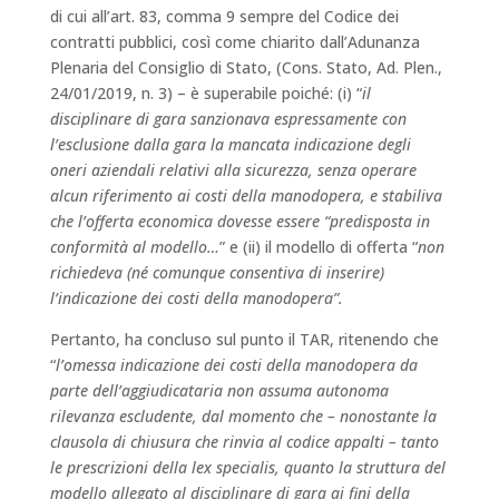
di cui all’art. 83, comma 9 sempre del Codice dei
contratti pubblici, così come chiarito dall’Adunanza
Plenaria del Consiglio di Stato, (Cons. Stato, Ad. Plen.,
24/01/2019, n. 3) – è superabile poiché: (i) “
il
disciplinare di gara sanzionava espressamente con
l’esclusione dalla gara la mancata indicazione degli
oneri aziendali relativi alla sicurezza, senza operare
alcun riferimento ai costi della manodopera, e stabiliva
che l’offerta economica dovesse essere “predisposta in
conformità al modello…
” e (ii) il modello di offerta “
non
richiedeva (né comunque consentiva di inserire)
l’indicazione dei costi della manodopera”.
Pertanto, ha concluso sul punto il TAR, ritenendo che
“
l’omessa indicazione dei costi della manodopera da
parte dell’aggiudicataria non assuma autonoma
rilevanza escludente, dal momento che – nonostante la
clausola di chiusura che rinvia al codice appalti – tanto
le prescrizioni della lex specialis, quanto la struttura del
modello allegato al disciplinare di gara ai fini della