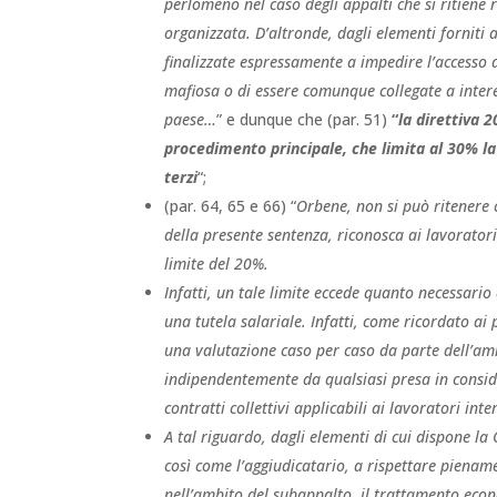
perlomeno nel caso degli appalti che si ritiene 
organizzata. D’altronde, dagli elementi forniti 
finalizzate espressamente a impedire l’accesso 
mafiosa o di essere comunque collegate a interes
paese…
” e dunque che (par. 51)
“
la direttiva 
procedimento principale, che limita al 30% la
terzi
“;
(par. 64, 65 e 66) “
Orbene, non si può ritenere 
della presente sentenza, riconosca ai lavoratori
limite del 20%.
Infatti, un tale limite eccede quanto necessario
una tutela salariale. Infatti, come ricordato ai
una valutazione caso per caso da parte dell’am
indipendentemente da qualsiasi presa in conside
contratti collettivi applicabili ai lavoratori inte
A tal riguardo, dagli elementi di cui dispone la 
così come l’aggiudicatario, a rispettare piename
nell’ambito del subappalto, il trattamento econo