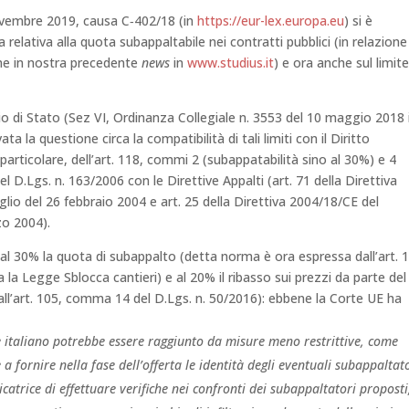
ovembre 2019, causa C‑402/18 (in
https://eur-lex.europa.eu
) si è
elativa alla quota subappaltabile nei contratti pubblici (in relazione
me in nostra precedente
news
in
www.studius.it
) e ora anche sul limit
lio di Stato (Sez VI, Ordinanza Collegiale n. 3553 del 10 maggio 2018 
ata la questione circa la compatibilità di tali limiti con il Diritto
 particolare, dell’art. 118, commi 2 (subappatabilità sino al 30%) e 4
l D.Lgs. n. 163/2006 con le Direttive Appalti (art. 71 della Direttiva
io del 26 febbraio 2004 e art. 25 della Direttiva 2004/18/CE del
zo 2004).
al 30% la quota di subappalto (detta norma è ora espressa dall’art. 
la Legge Sblocca cantieri) e al 20% il ribasso sui prezzi da parte del
all’art. 105, comma 14 del D.Lgs. n. 50/2016): ebbene la Corte UE ha
re italiano potrebbe essere raggiunto da misure meno restrittive, come
 a fornire nella fase dell’offerta le identità degli eventuali subappaltato
catrice di effettuare verifiche nei confronti dei subappaltatori proposti