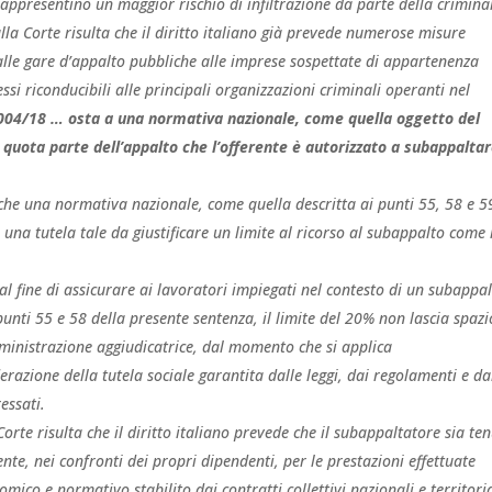
rappresentino un maggior rischio di infiltrazione da parte della crimina
alla Corte risulta che il diritto italiano già prevede numerose misure
alle gare d’appalto pubbliche alle imprese sospettate di appartenenza
si riconducibili alle principali organizzazioni criminali operanti nel
2004/18 … osta a una normativa nazionale, come quella oggetto del
 quota parte dell’appalto che l’offerente è autorizzato a subappaltar
che una normativa nazionale, come quella descritta ai punti 55, 58 e 5
 una tutela tale da giustificare un limite al ricorso al subappalto come 
 al fine di assicurare ai lavoratori impiegati nel contesto di un subappa
 punti 55 e 58 della presente sentenza, il limite del 20% non lascia spaz
ministrazione aggiudicatrice, dal momento che si applica
razione della tutela sociale garantita dalle leggi, dai regolamenti e da
ressati.
Corte risulta che il diritto italiano prevede che il subappaltatore sia te
nte, nei confronti dei propri dipendenti, per le prestazioni effettuate
mico e normativo stabilito dai contratti collettivi nazionali e territoria