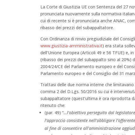
La Corte di Giustizia UE con Sentenza del 27 n
pronunciata nuovamente sulla normativa italiana r
cui di recente si è pronunciata anche ANAC, co
ribasso dei prezzi del subappaltatore.
Con Ordinanza di rinvio pregiudiziale del Consig
www.giustizia-amministrativa.it
) era stata sollev
dell’Unione Europea (Articoli 49 e 56 TFUE) e, in
(ribasso dei prezzi del subappalto sino al 20%) de
2004/24/CE del Parlamento europeo e del Consigl
Parlamento europeo e del Consiglio del 31 mar
Trattasi delle due norma interne che limitavano 
comma 2 del D.Lgs. 50/2016 su cui è intervenuta 
subappaltatore (quest’ultima è ora riprodotta d
ritenuto che:
(par. 49) “
…l’obiettivo perseguito dal legislato
l’approccio consistente nell’obbligare l’offerente
al fine di consentire all’amministrazione aggiudi