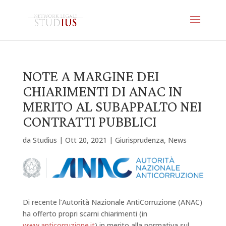
NOTE A MARGINE DEI
CHIARIMENTI DI ANAC IN
MERITO AL SUBAPPALTO NEI
CONTRATTI PUBBLICI
da
Studius
|
Ott 20, 2021
|
Giurisprudenza
,
News
Di recente l’Autorità Nazionale AntiCorruzione (ANAC)
ha offerto propri scarni chiarimenti (in
www.anticorruzione.it
) in merito alla normativa sul