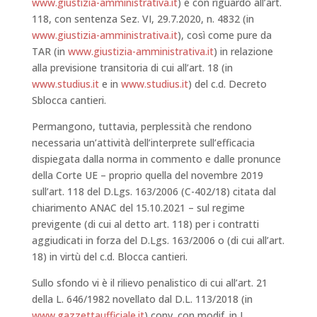
www.giustizia-amministrativa.it
) e con riguardo all’art.
118, con sentenza Sez. VI, 29.7.2020, n. 4832 (in
www.giustizia-amministrativa.it
), così come pure da
TAR (in
www.giustizia-amministrativa.it
) in relazione
alla previsione transitoria di cui all’art. 18 (in
www.studius.it
e in
www.studius.it
) del c.d. Decreto
Sblocca cantieri.
Permangono, tuttavia, perplessità che rendono
necessaria un’attività dell’interprete sull’efficacia
dispiegata dalla norma in commento e dalle pronunce
della Corte UE – proprio quella del novembre 2019
sull’art. 118 del D.Lgs. 163/2006 (C-402/18) citata dal
chiarimento ANAC del 15.10.2021 – sul regime
previgente (di cui al detto art. 118) per i contratti
aggiudicati in forza del D.Lgs. 163/2006 o (di cui all’art.
18) in virtù del c.d. Blocca cantieri.
Sullo sfondo vi è il rilievo penalistico di cui all’art. 21
della L. 646/1982 novellato dal D.L. 113/2018 (in
www.gazzettaufficiale.it
) conv. con modif. in L.