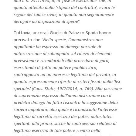
alla l. n. 241/1990; b) la ‘fase di esecuzione’ che, in
quanto attivata dalla ‘stipula del contratto’, evoca le
regole del codice civile, in quanto non segnatamente
derogate da disposizioni di specie
“.
Tuttavia, ancora i Giudici di Palazzo Spada hanno
precisato che “
Nella specie, l’amministrazione
appaltante ha espresso un diniego parziale di
autorizzazione al subappalto sul rilievo di elementi
preesistenti e riconducibili alla procedura di gara,
esercitando di fatto un potere pubblicistico,
contrapposto ad un interesse legittimo del privato, in
quanto espressamente riferito ai criteri fissati dalla ‘lex
specialis’ (Cons. Stato, 19/2/2014, n. 769). Alla posizione
di supremazia espressa dall’amministrazione con il
predetto diniego ha fatto riscontro la soggezione della
società appaltata, alla quale è riconosciuto l’interesse
legittimo al corretto esercizio dei poteri autoritativi
spettanti alla prima, sicché la controversia relativa al
legittimo esercizio di tale potere rientra nella