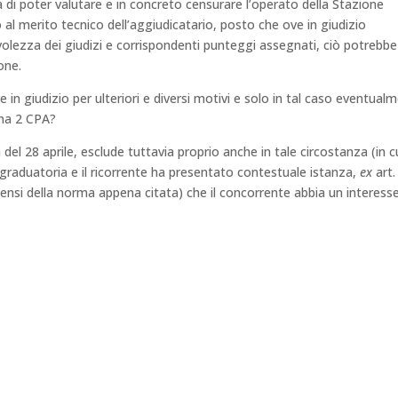
à di poter valutare e in concreto censurare l’operato della Stazione
 al merito tecnico dell’aggiudicatario, posto che ove in giudizio
lezza dei giudizi e corrispondenti punteggi assegnati, ciò potrebbe
one.
e in giudizio per ulteriori e diversi motivi e solo in tal caso eventual
mma 2 CPA?
del 28 aprile, esclude tuttavia proprio anche in tale circostanza (in cui
 graduatoria e il ricorrente ha presentato contestuale istanza,
ex
art.
ensi della norma appena citata) che il concorrente abbia un interess