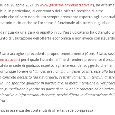
18 del 28 aprile 2021 (in
www.giustizia-amministrativa.it
), ha afferma
ici e, in particolare, al contenuto delle offerte tecniche di altro
condo classificato non risulta sempre prevalente rispetto agli eventual
catario e ciò anche se l’accesso è funzionale alla tutela in giudizio.
ada riguarda una gara di appalto in cui l’aggiudicatario ha ottenuto u
punto di valutazione dell’offerta economica e non invece con riguard
Stato accoglie il precedente proprio orientamento (Cons. Stato, sez.
istrativa.it
) per il quale l’istante, al fine di rendere prevalente il propr
utela in sede di giudizio, rispetto agli interessi del soggetto che ha
comunque l’onere di “
dimostrare non già un generico interesse alla tut
a concreta necessità (da riguardarsi, restrittivamente, in termini di stre
in uno specifico giudizio; in particolare, la mera intenzione di verificar
o giurisdizionale (anche da parte di chi vi abbia concreto ed obiettivo
lorativo a informazioni riservate, perché difetta la dimostrazione del
izia”.
io, in assenza dei contenuti di offerta, vede compressa