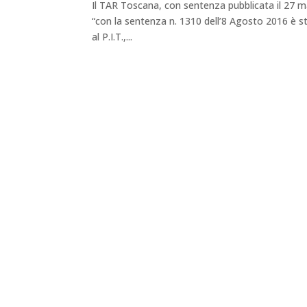
Il TAR Toscana, con sentenza pubblicata il 27 m
“con la sentenza n. 1310 dell’8 Agosto 2016 è st
al P.I.T.,...