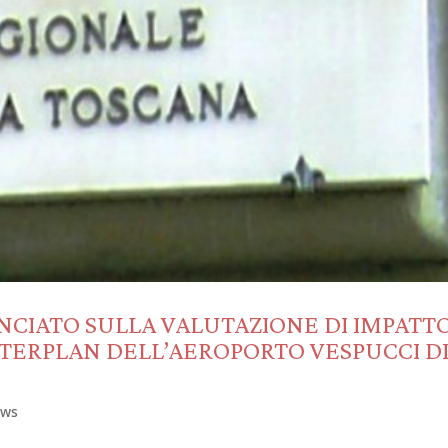
UNCIATO SULLA VALUTAZIONE DI IMPATT
STERPLAN DELL’AEROPORTO VESPUCCI D
ws