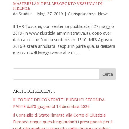
MASTERPLAN DELL’AEROPORTO VESPUCCI DI
FIRENZE
da
Studius
|
Mag 27, 2019
|
Giurisprudenza
,
News
Il TAR Toscana, con sentenza pubblicata il 27 maggio
2019 (in www.giustizia-amministrativa.it), dopo aver
dato atto che “con la sentenza n. 1310 dell’8 Agosto
2016 è stata annullata, seppur in parte qua, la delibera
n. 61/2014 di integrazione al P.I.T.,...
ARTICOLI RECENTI
IL CODICE DEI CONTRATTI PUBBLICI SECONDA
PARTE dall’8 giugno al 14 dicembre 2026
Il Consiglio di Stato rimette alla Corte di Giustizia
Europea cinque quesiti riguardanti i presupposti per il
controllo analogo congiunto nell’in house providing