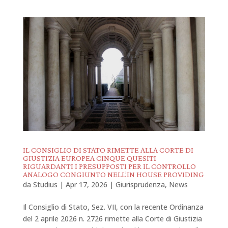
IL CONSIGLIO DI STATO RIMETTE ALLA CORTE DI
GIUSTIZIA EUROPEA CINQUE QUESITI
RIGUARDANTI I PRESUPPOSTI PER IL CONTROLLO
ANALOGO CONGIUNTO NELL’IN HOUSE PROVIDING
da
Studius
|
Apr 17, 2026
|
Giurisprudenza
,
News
Il Consiglio di Stato, Sez. VII, con la recente Ordinanza
del 2 aprile 2026 n. 2726 rimette alla Corte di Giustizia