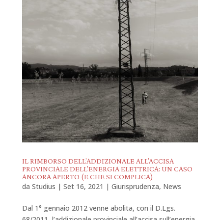
IL RIMBORSO DELL’ADDIZIONALE ALL’ACCISA
PROVINCIALE DELL’ENERGIA ELETTRICA: UN CASO
ANCORA APERTO (E CHE SI COMPLICA)
da
Studius
|
Set 16, 2021
|
Giurisprudenza
,
News
Dal 1° gennaio 2012 venne abolita, con il D.Lgs.
68/2011, l’addizionale provinciale all’accisa sull’energia