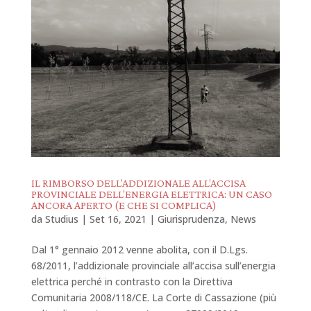
IL RIMBORSO DELL’ADDIZIONALE ALL’ACCISA
PROVINCIALE DELL’ENERGIA ELETTRICA: UN CASO
ANCORA APERTO (E CHE SI COMPLICA)
da
Studius
|
Set 16, 2021
|
Giurisprudenza
,
News
Dal 1° gennaio 2012 venne abolita, con il D.Lgs.
68/2011, l’addizionale provinciale all’accisa sull’energia
elettrica perché in contrasto con la Direttiva
Comunitaria 2008/118/CE. La Corte di Cassazione (più