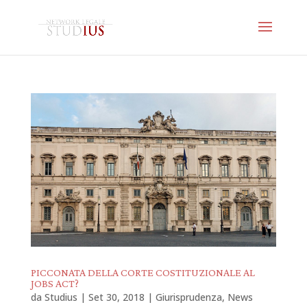
PICCONATA DELLA CORTE COSTITUZIONALE AL
JOBS ACT?
da
Studius
|
Set 30, 2018
|
Giurisprudenza
,
News