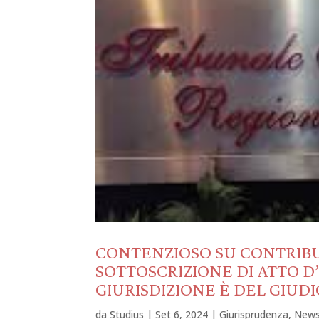
CONTENZIOSO SU CONTRIBU
SOTTOSCRIZIONE DI ATTO D
GIURISDIZIONE È DEL GIUD
da
Studius
|
Set 6, 2024
|
Giurisprudenza
,
New