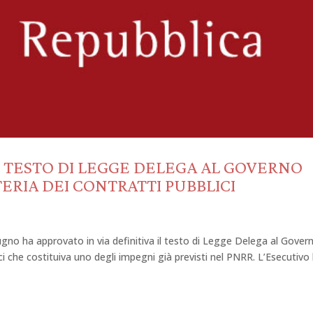
L TESTO DI LEGGE DELEGA AL GOVERNO
ERIA DEI CONTRATTI PUBBLICI
iugno ha approvato in via definitiva il testo di Legge Delega al Gover
lici che costituiva uno degli impegni già previsti nel PNRR. L’Esecutivo