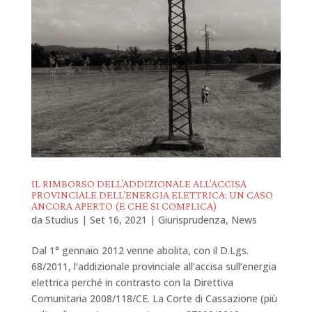
IL RIMBORSO DELL’ADDIZIONALE ALL’ACCISA
PROVINCIALE DELL’ENERGIA ELETTRICA: UN CASO
ANCORA APERTO (E CHE SI COMPLICA)
da
Studius
|
Set 16, 2021
|
Giurisprudenza
,
News
Dal 1° gennaio 2012 venne abolita, con il D.Lgs.
68/2011, l’addizionale provinciale all’accisa sull’energia
elettrica perché in contrasto con la Direttiva
Comunitaria 2008/118/CE. La Corte di Cassazione (più