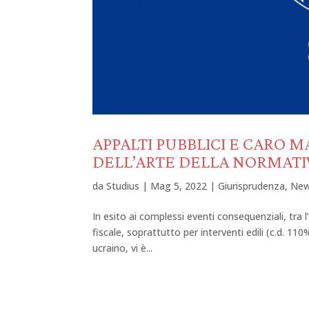
APPALTI PUBBLICI E CARO M
DELL’ARTE DELLA NORMAT
da
Studius
|
Mag 5, 2022
|
Giurisprudenza
,
Ne
In esito ai complessi eventi consequenziali, tra l’
fiscale, soprattutto per interventi edili (c.d. 1
ucraino, vi è...