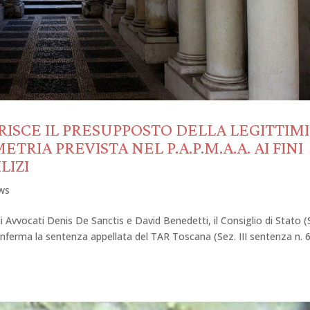
ARISCE IL PRESUPPOSTO DELLA LEGITTIM
RIA PREVISTA NEL P.A.P.M.A.A. AI FINI
LIZI
ws
i Avvocati Denis De Sanctis e David Benedetti, il Consiglio di Stato (
nferma la sentenza appellata del TAR Toscana (Sez. III sentenza n. 