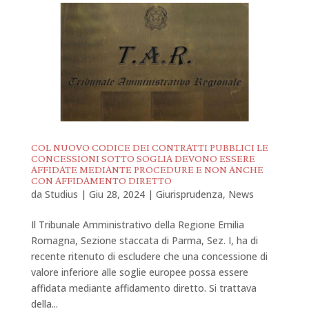
COL NUOVO CODICE DEI CONTRATTI PUBBLICI LE
CONCESSIONI SOTTO SOGLIA DEVONO ESSERE
AFFIDATE MEDIANTE PROCEDURE E NON ANCHE
CON AFFIDAMENTO DIRETTO
da
Studius
|
Giu 28, 2024
|
Giurisprudenza
,
News
Il Tribunale Amministrativo della Regione Emilia
Romagna, Sezione staccata di Parma, Sez. I, ha di
recente ritenuto di escludere che una concessione di
valore inferiore alle soglie europee possa essere
affidata mediante affidamento diretto. Si trattava
della...