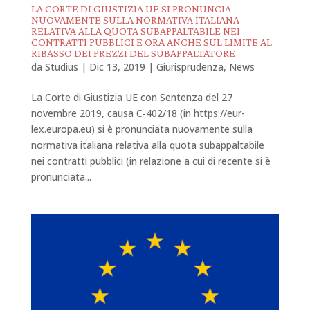
LA CORTE DI GIUSTIZIA UE SI PRONUNCIA
NUOVAMENTE SULLA NORMATIVA ITALIANA
RELATIVA ALLA QUOTA SUBAPPALTABILE NEI
CONTRATTI PUBBLICI E ORA ANCHE SUL LIMITE AL
RIBASSO DEI PREZZI DEL SUBAPPALTATORE
da
Studius
|
Dic 13, 2019
|
Giurisprudenza
,
News
La Corte di Giustizia UE con Sentenza del 27
novembre 2019, causa C‑402/18 (in https://eur-
lex.europa.eu) si è pronunciata nuovamente sulla
normativa italiana relativa alla quota subappaltabile
nei contratti pubblici (in relazione a cui di recente si è
pronunciata...