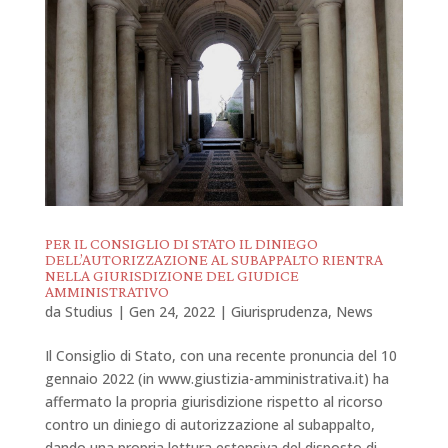
PER IL CONSIGLIO DI STATO IL DINIEGO
DELL’AUTORIZZAZIONE AL SUBAPPALTO RIENTRA
NELLA GIURISDIZIONE DEL GIUDICE
AMMINISTRATIVO
da
Studius
|
Gen 24, 2022
|
Giurisprudenza
,
News
Il Consiglio di Stato, con una recente pronuncia del 10
gennaio 2022 (in www.giustizia-amministrativa.it) ha
affermato la propria giurisdizione rispetto al ricorso
contro un diniego di autorizzazione al subappalto,
dando una propria lettura estensiva del disposto di...