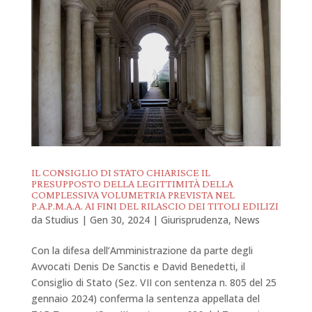
IL CONSIGLIO DI STATO CHIARISCE IL
PRESUPPOSTO DELLA LEGITTIMITÀ DELLA
COMPLESSIVA VOLUMETRIA PREVISTA NEL
P.A.P.M.A.A. AI FINI DEL RILASCIO DEI TITOLI EDILIZI
da
Studius
|
Gen 30, 2024
|
Giurisprudenza
,
News
Con la difesa dell’Amministrazione da parte degli
Avvocati Denis De Sanctis e David Benedetti, il
Consiglio di Stato (Sez. VII con sentenza n. 805 del 25
gennaio 2024) conferma la sentenza appellata del