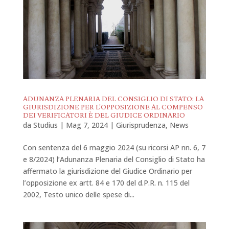
ADUNANZA PLENARIA DEL CONSIGLIO DI STATO: LA
GIURISDIZIONE PER L’OPPOSIZIONE AL COMPENSO
DEI VERIFICATORI È DEL GIUDICE ORDINARIO
da
Studius
|
Mag 7, 2024
|
Giurisprudenza
,
News
Con sentenza del 6 maggio 2024 (su ricorsi AP nn. 6, 7
e 8/2024) l’Adunanza Plenaria del Consiglio di Stato ha
affermato la giurisdizione del Giudice Ordinario per
l’opposizione ex artt. 84 e 170 del d.P.R. n. 115 del
2002, Testo unico delle spese di...