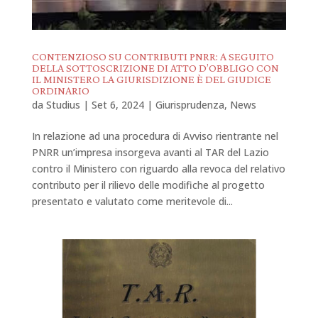
CONTENZIOSO SU CONTRIBUTI PNRR: A SEGUITO
DELLA SOTTOSCRIZIONE DI ATTO D’OBBLIGO CON
IL MINISTERO LA GIURISDIZIONE È DEL GIUDICE
ORDINARIO
da
Studius
|
Set 6, 2024
|
Giurisprudenza
,
News
In relazione ad una procedura di Avviso rientrante nel
PNRR un’impresa insorgeva avanti al TAR del Lazio
contro il Ministero con riguardo alla revoca del relativo
contributo per il rilievo delle modifiche al progetto
presentato e valutato come meritevole di...