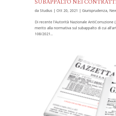
SUBAPPALTO NEI CONTRATTI
da
Studius
|
Ott 20, 2021
|
Giurisprudenza
,
Ne
Di recente l’Autorità Nazionale AntiCorruzione (
merito alla normativa sul subappalto di cui all’ar
108/2021...